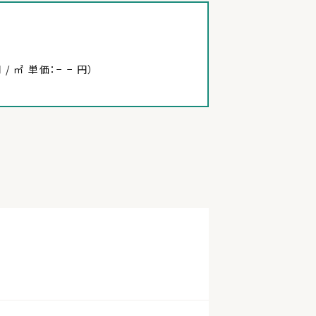
 / ㎡ 単価：− − 円）