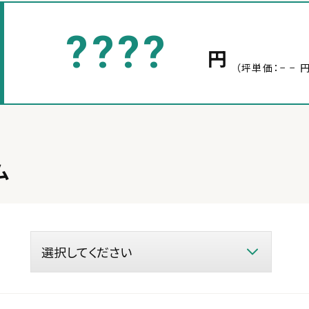
????
円
（坪単価：− − 円
ム