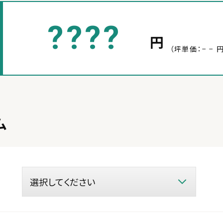
????
円
（坪単価：− − 円
ム