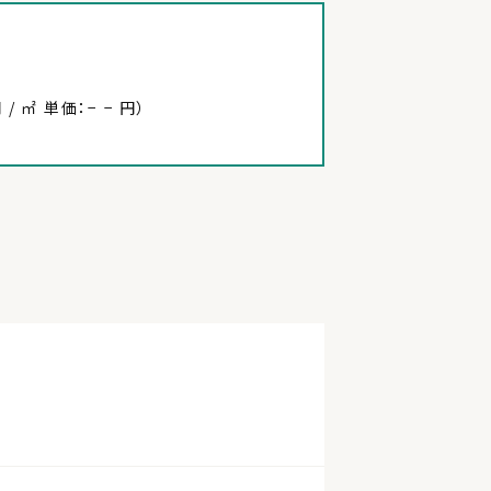
 / ㎡ 単価：− − 円）