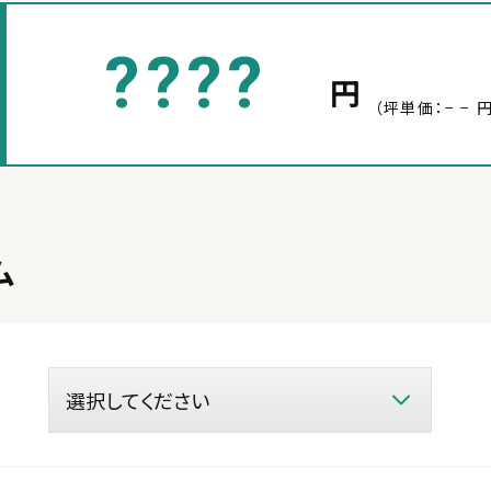
????
円
（坪単価：− − 円
ム