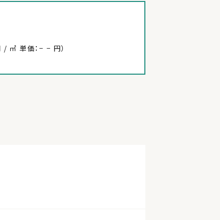
 / ㎡ 単価：− − 円）