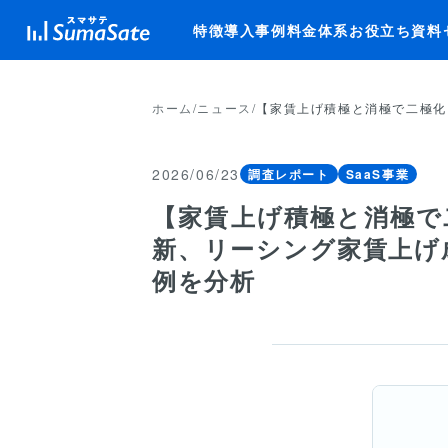
特徴
導入事例
料金体系
お役立ち資料
特徴
ホーム
/
ニュース
/
【家賃上げ積極と消極で二極化
導入事例
2026/06/23
調査レポート
SaaS事業
料金体系
【家賃上げ積極と消極で
新、リーシング家賃上げ
お役立ち資料
例を分析
セミナー
よくある質問
ニュース